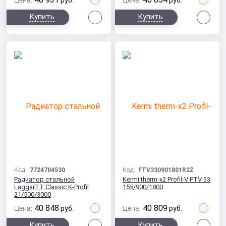
Цена:
руб.
Цена:
руб.
Сравнить
Сра
Купить
Купить
Код:
7724704530
Код:
FTV330901801R2Z
Радиатор стальной
Kermi therm-x2 Profil-V FTV 33
LaggarTT Classic K-Profil
155/900/1800
21/500/3000
40 848
40 809
Цена:
руб.
Цена:
руб.
Сравнить
Сра
Купить
Купить