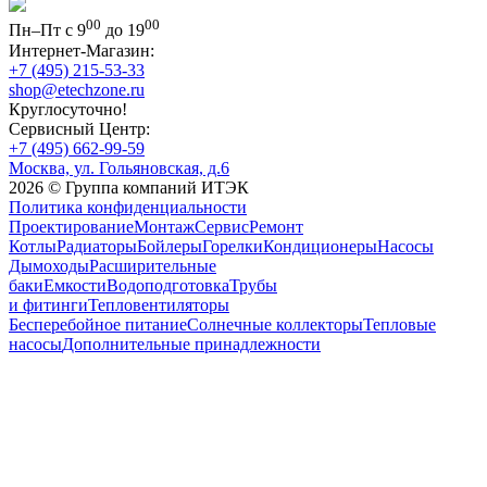
00
00
Пн–Пт с 9
до 19
Интернет-Магазин:
+7 (495) 215-53-33
shop@etechzone.ru
Круглосуточно!
Сервисный Центр:
+7 (495) 662-99-59
Москва, ул. Гольяновская, д.6
2026 © Группа компаний ИТЭК
Политика конфиденциальности
Проектирование
Монтаж
Сервис
Ремонт
Котлы
Радиаторы
Бойлеры
Горелки
Кондиционеры
Насосы
Дымоходы
Расширительные
баки
Емкости
Водоподготовка
Трубы
и фитинги
Тепловентиляторы
Бесперебойное питание
Солнечные коллекторы
Тепловые
насосы
Дополнительные принадлежности