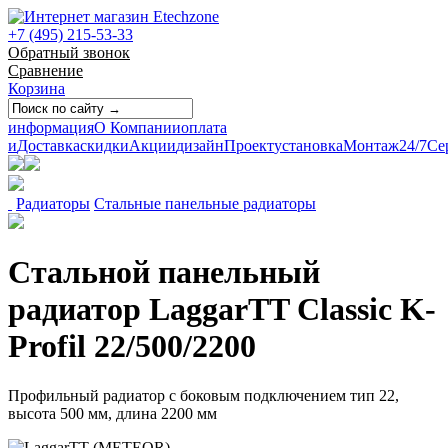
+7 (495) 215-53-33
Обратный звонок
Сравнение
Корзина
информация
О Компании
оплата
и
Доставка
скидки
Акции
дизайн
Проект
установка
Монтаж
24/7
Се
Радиаторы
Стальные панельные радиаторы
Стальной панельный
радиатор LaggarTT Classic K-
Profil 22/500/2200
Профильный радиатор с боковым подключением тип 22,
высота 500 мм, длина 2200 мм