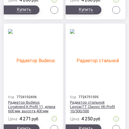
Цена:
руб.
Цена:
руб.
Сравнить
Сра
Купить
Купить
Код:
7724102406
Код:
7724751505
Радиатор Buderus
Радиатор стальной
Logatrend K-Profil 11, длина
LaggarTT Classic VK-Profil
600 мм, высота 400 мм
10/500/500
с боковым подключением
4 271
4 250
Цена:
руб.
Цена:
руб.
Сравнить
Сра
Купить
Купить