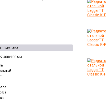
теристики
x2 400x100 мм
ль
ельный
м²
овое
5 Вт
sic