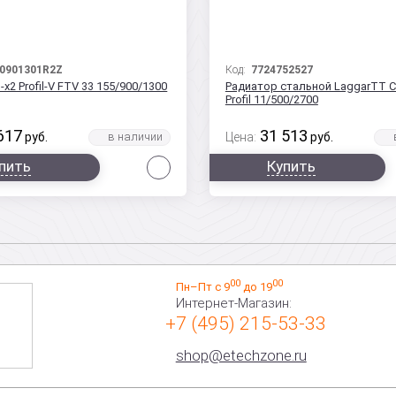
0901301R2Z
Код:
7724752527
-x2 Profil-V FTV 33 155/900/1300
Радиатор стальной LaggarTT Cl
Profil 11/500/2700
617
31 513
руб.
Цена:
руб.
Сравнить
пить
Купить
00
00
Пн–Пт с 9
до 19
Интернет-Магазин:
+7 (495) 215-53-33
shop@etechzone.ru