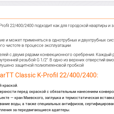
Profil 22/400/2400 подходит как для городской квартиры и 
ение и может применяться в однотрубных и двухтрубных си
го чистоте в процессе эксплуатации.
 панелей с двумя рядами конвекционного оребрения. Кажды
тренней резьбой G 1/2”. В одно из верхних отверстий вмо
аглушено защитной полиэтиленовой пробкой
TT Classic K-Profil 22/400/2400:
 краской.
ерхности перед окраской с обязательным нанесением конверс
ъекте — кран Маевского, заглушка и термостатическая вставка
вание воды, а также специальных антифризов, сертифицирован
пления за передвигающиеся адаптеры.