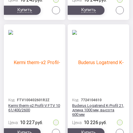
Цена:
руб.
Цена:
руб.
Сравнить
Сра
Купить
Купить
Код:
FTV100402601R2Z
Код:
7724104610
Kermi therm-x2 Profil-V FTV 10
Buderus Logatrend K-Profil 21,
61/400/2600
длина 1000 мм, высота
600 мм
10 227
10 226
Цена:
руб.
Цена:
руб.
Сравнить
Сра
Купить
Купить