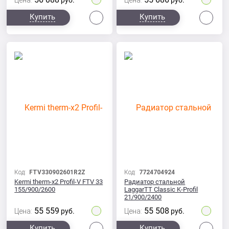
Цена:
руб.
Цена:
руб.
Сравнить
Сра
Купить
Купить
Код:
FTV330902601R2Z
Код:
7724704924
Kermi therm-x2 Profil-V FTV 33
Радиатор стальной
155/900/2600
LaggarTT Classic K-Profil
21/900/2400
55 559
55 508
Цена:
руб.
Цена:
руб.
Сравнить
Сра
Купить
Купить