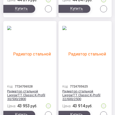
Цена:
руб.
Цена:
руб.
Сравнить
Сра
Купить
Купить
Код:
7724706528
Код:
7724705625
Радиатор стальной
Радиатор стальной
LaggarTT Classic K-Profil
LaggarTT Classic K-Profil
30/500/2800
22/600/2500
43 953
43 914
Цена:
руб.
Цена:
руб.
Сравнить
Сра
Купить
Купить