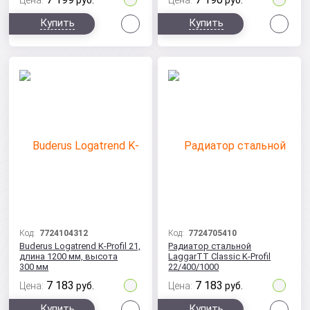
Цена:
руб.
Цена:
руб.
Сравнить
Сра
Купить
Купить
Код:
7724104312
Код:
7724705410
Buderus Logatrend K-Profil 21,
Радиатор стальной
длина 1200 мм, высота
LaggarTT Classic K-Profil
300 мм
22/400/1000
7 183
7 183
Цена:
руб.
Цена:
руб.
Сравнить
Сра
Купить
Купить