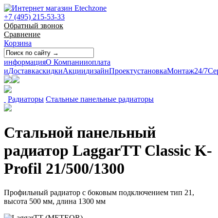
+7 (495) 215-53-33
Обратный звонок
Сравнение
Корзина
информация
О Компании
оплата
и
Доставка
скидки
Акции
дизайн
Проект
установка
Монтаж
24/7
Се
Радиаторы
Стальные панельные радиаторы
Стальной панельный
радиатор LaggarTT Classic K-
Profil 21/500/1300
Профильный радиатор с боковым подключением тип 21,
высота 500 мм, длина 1300 мм