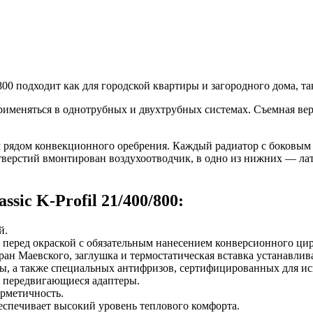
0/800 подходит как для городской квартиры и загородного дома,
применяться в однотрубных и двухтрубных системах. Съемная вер
дним рядом конвекционного оребрения. Каждый радиатор с боко
отверстий вмонтирован воздухоотводчик, в одно из нижних — ла
ic K-Profil 21/400/800:
й.
 перед окраской с обязательным нанесением конверсионного ци
ран Маевского, заглушка и термостатическая вставка устанавлива
ды, а также специальных антифризов, сертифицированных для ис
а передвигающиеся адаптеры.
ерметичность.
еспечивает высокий уровень теплового комфорта.