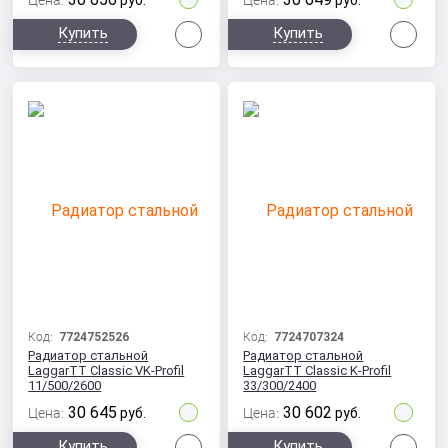
Цена:
руб.
Цена:
руб.
Сравнить
Сра
Купить
Купить
Код:
7724752526
Код:
7724707324
Радиатор стальной
Радиатор стальной
LaggarTT Classic VK-Profil
LaggarTT Classic K-Profil
11/500/2600
33/300/2400
30 645
30 602
Цена:
руб.
Цена:
руб.
Сравнить
Сра
Купить
Купить