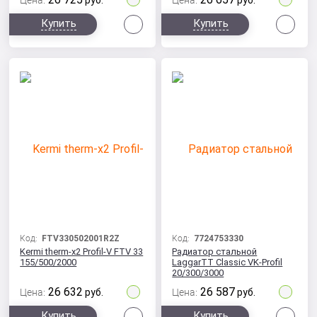
Цена:
руб.
Цена:
руб.
Сравнить
Сра
Купить
Купить
Код:
FTV330502001R2Z
Код:
7724753330
Kermi therm-x2 Profil-V FTV 33
Радиатор стальной
155/500/2000
LaggarTT Classic VK-Profil
20/300/3000
26 632
26 587
Цена:
руб.
Цена:
руб.
Сравнить
Сра
Купить
Купить