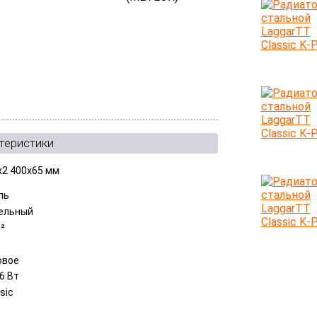
теристики
x2 400x65 мм
ль
ельный
м²
овое
6 Вт
sic