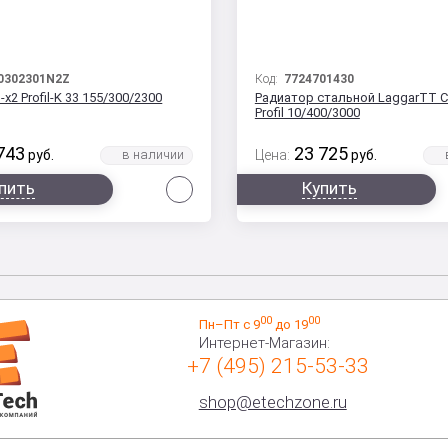
0302301N2Z
Код:
7724701430
-x2 Profil-K 33 155/300/2300
Радиатор стальной LaggarTT Cl
Profil 10/400/3000
743
23 725
руб.
Цена:
руб.
Сравнить
пить
Купить
00
00
Пн–Пт с 9
до 19
Интернет-Магазин:
+7 (495) 215-53-33
shop@etechzone.ru