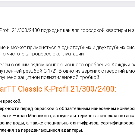
Profil 21/300/2400 подходит как для городской квартиры и 
ение и может применяться в однотрубных и двухтрубных си
го чистоте в процессе эксплуатации.
 панелей с одним рядом конвекционного оребрения. Каждый
тренней резьбой G 1/2”. В одно из верхних отверстий вмо
аглушено защитной полиэтиленовой пробкой
TT Classic K-Profil 21/300/2400:
 краской.
ерхности перед окраской с обязательным нанесением конверс
ъекте — кран Маевского, заглушка и термостатическая вставка
вание воды, а также специальных антифризов, сертифицирован
пления за передвигающиеся адаптеры.