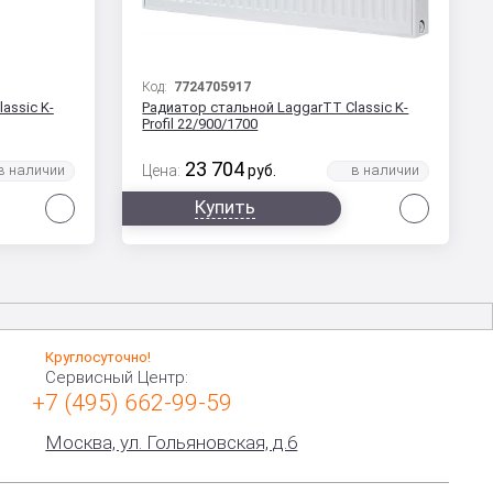
Код:
7724705917
assic K-
Радиатор стальной LaggarTT Classic K-
Profil 22/900/1700
23 704
Цена:
руб.
Сравнить
Сравни
Купить
Круглосуточно!
Сервисный Центр:
+7 (495) 662-99-59
Москва, ул. Гольяновская, д.6