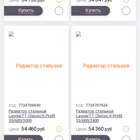
Цена:
руб.
Цена:
руб.
Сравнить
Сра
Купить
Купить
Код:
7724706630
Код:
7724707624
Радиатор стальной
Радиатор стальной
LaggarTT Classic K-Profil
LaggarTT Classic K-Profil
30/600/3000
33/600/2400
54 460
54 360
Цена:
руб.
Цена:
руб.
Сравнить
Сра
Купить
Купить