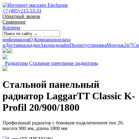
+7 (495) 215-53-33
Обратный звонок
Сравнение
Корзина
информация
О Компании
оплата
и
Доставка
скидки
Акции
дизайн
Проект
установка
Монтаж
24/7
Се
Радиаторы
Стальные панельные радиаторы
Стальной панельный
радиатор LaggarTT Classic K-
Profil 20/900/1800
Профильный радиатор с боковым подключением тип 20,
высота 900 мм, длина 1800 мм