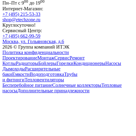
00
00
Пн–Пт с 9
до 19
Интернет-Магазин:
+7 (495) 215-53-33
shop@etechzone.ru
Круглосуточно!
Сервисный Центр:
+7 (495) 662-99-59
Москва, ул. Гольяновская, д.6
2026 © Группа компаний ИТЭК
Политика конфиденциальности
Проектирование
Монтаж
Сервис
Ремонт
Котлы
Радиаторы
Бойлеры
Горелки
Кондиционеры
Насосы
Дымоходы
Расширительные
баки
Емкости
Водоподготовка
Трубы
и фитинги
Тепловентиляторы
Бесперебойное питание
Солнечные коллекторы
Тепловые
насосы
Дополнительные принадлежности