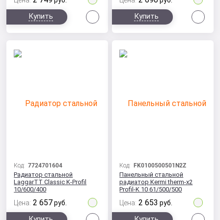
Цена:
руб.
Цена:
руб.
Сравнить
Сра
Купить
Купить
Код:
7724701604
Код:
FK0100500501N2Z
Радиатор стальной
Панельный стальной
LaggarTT Classic K-Profil
радиатор Kermi therm-x2
10/600/400
Profil-K 10 61/500/500
2 657
2 653
Цена:
руб.
Цена:
руб.
Сравнить
Сра
Купить
Купить