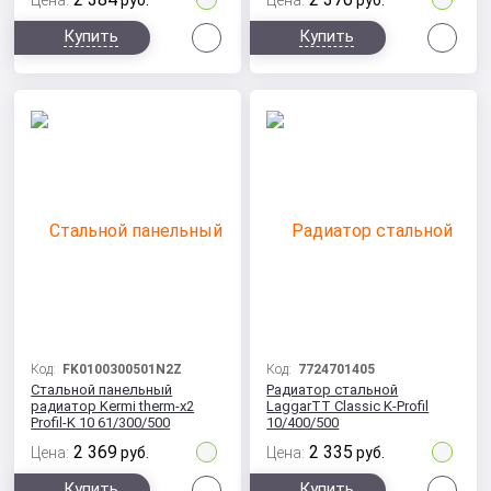
Цена:
руб.
Цена:
руб.
Сравнить
Сра
Купить
Купить
Код:
FK0100300501N2Z
Код:
7724701405
Стальной панельный
Радиатор стальной
радиатор Kermi therm-x2
LaggarTT Classic K-Profil
Profil-K 10 61/300/500
10/400/500
2 369
2 335
Цена:
руб.
Цена:
руб.
Сравнить
Сра
Купить
Купить