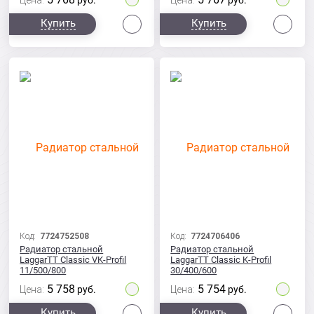
Цена:
руб.
Цена:
руб.
Сравнить
Сра
Купить
Купить
Код:
7724752508
Код:
7724706406
Радиатор стальной
Радиатор стальной
LaggarTT Classic VK-Profil
LaggarTT Classic K-Profil
11/500/800
30/400/600
5 758
5 754
Цена:
руб.
Цена:
руб.
Сравнить
Сра
Купить
Купить