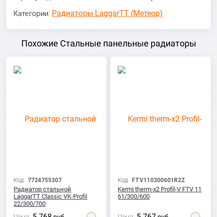
Радиаторы LaggarTT (Метеор)
Категории:
Похожие Стальные панельные радиаторы
Код:
7724755307
Код:
FTV110300601R2Z
Радиатор стальной
Kermi therm-x2 Profil-V FTV 11
LaggarTT Classic VK-Profil
61/300/600
22/300/700
5 768
5 767