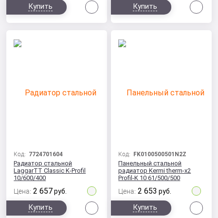
Сравнить
Сра
Купить
Купить
Код:
7724701604
Код:
FK0100500501N2Z
Радиатор стальной
Панельный стальной
LaggarTT Classic K-Profil
радиатор Kermi therm-x2
10/600/400
Profil-K 10 61/500/500
2 657
2 653
Цена:
руб.
Цена:
руб.
Сравнить
Сра
Купить
Купить