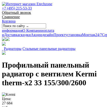
+7 (495) 215-53-33
Обратный звонок
Сравнение
Корзина
информация
О Компании
оплата
и
Доставка
скидки
Акции
дизайн
Проект
установка
Монтаж
24/7
Се
Радиаторы
Стальные панельные радиаторы
Профильный панельный
радиатор с вентилем Kermi
therm-x2 33 155/300/2600
Цена:
27 684