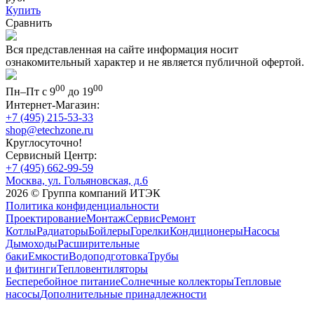
Купить
Сравнить
Вся представленная на сайте информация носит
ознакомительный характер и не является публичной офертой.
00
00
Пн–Пт с 9
до 19
Интернет-Магазин:
+7 (495) 215-53-33
shop@etechzone.ru
Круглосуточно!
Сервисный Центр:
+7 (495) 662-99-59
Москва, ул. Гольяновская, д.6
2026 © Группа компаний ИТЭК
Политика конфиденциальности
Проектирование
Монтаж
Сервис
Ремонт
Котлы
Радиаторы
Бойлеры
Горелки
Кондиционеры
Насосы
Дымоходы
Расширительные
баки
Емкости
Водоподготовка
Трубы
и фитинги
Тепловентиляторы
Бесперебойное питание
Солнечные коллекторы
Тепловые
насосы
Дополнительные принадлежности