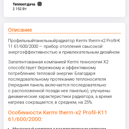
Теплоотдача
2 152 Вт
Описание
Профильный
панельный
радиатор Kermi therm-x2 Profil-K
11 61/600/2000
— прибор отопления с
высокой
энергоэффективностью и привлекательным дизайном.
Запатентованная компанией Kermi технология X2
способствует бережному и эффективному
потреблению тепловой энергии. Благодаря
последовательному протеканию теплоносителя
(передняя панель включается последовательно
с расположенной позади нее панелью), улучшены
динамические характеристики радиатора, а время
нагрева сокращается, в среднем, на 25%.
Особенности Kermi therm-x2 Profil-K
11
61/600/2000
:
Монтажный комплект с воздухоспускным клапаном