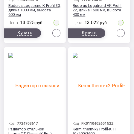
Код:
7724106610
Код:
7724125416
Buderus Logatrend K-Profil 30,
Buderus Logatrend VK-Profil
длина 1000 мм, высота
22, длина 1600 мм, высота
600 мм
400 мм
13 025
13 022
Цена:
руб.
Цена:
руб.
Сравнить
Сра
Купить
Купить
Код:
7724703617
Код:
FK0110402601N2Z
Радиатор стальной
Kermi therm-x2 Profil-K 11
LaggarTT Classic K-Profil
61/400/2600