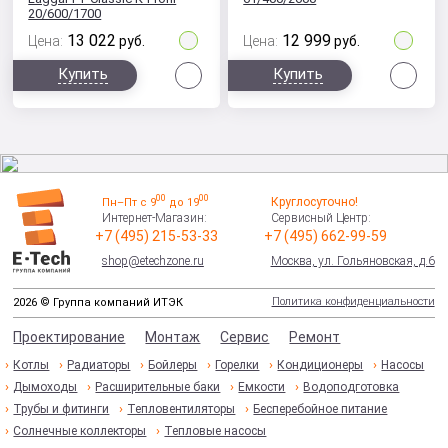
20/600/1700
13 022
12 999
Цена:
руб.
Цена:
руб.
Сравнить
Сра
Купить
Купить
00
00
Круглосуточно!
Пн–Пт с 9
до 19
Интернет-Магазин:
Сервисный Центр:
+7 (495) 215-53-33
+7 (495) 662-99-59
shop@etechzone.ru
Москва, ул. Гольяновская, д.6
Политика конфиденциальности
2026 © Группа компаний ИТЭК
Проектирование
Монтаж
Сервис
Ремонт
Котлы
Радиаторы
Бойлеры
Горелки
Кондиционеры
Насосы
Дымоходы
Расширительные баки
Емкости
Водоподготовка
Трубы и фитинги
Тепловентиляторы
Бесперебойное питание
Солнечные коллекторы
Тепловые насосы