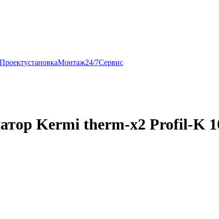
Проект
установка
Монтаж
24/7
Сервис
ор Kermi therm-x2 Profil-K 10