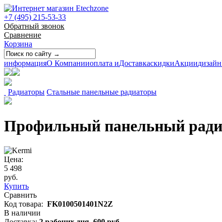
+7 (495) 215-53-33
Обратный звонок
Сравнение
Корзина
информация
О Компании
оплата и
Доставка
скидки
Акции
дизайн
Радиаторы
Стальные панельные радиаторы
Профильный панельный радиат
Цена:
5 498
руб.
Купить
Сравнить
Код товара:
FK0100501401N2Z
В наличии
Доставка:
2 рабочих дня,
600
руб.