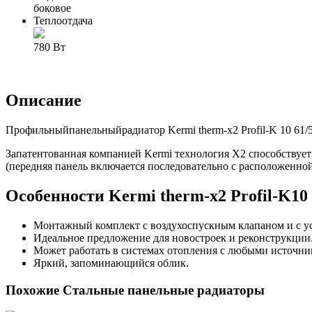
боковое
Теплоотдача
780 Вт
Описание
Профильный
панельный
радиатор Kermi therm-x2 Profil-K
10 61/
Запатентованная компанией Kermi технология X2 способствуе
(передняя панель включается последовательно с расположенной
Особенности Kermi therm-x2 Profil-K
10
Монтажный комплект с воздухоспускным клапаном и с у
Идеальное предложение для новостроек и реконструкции
Может работать в системах отопления с любыми источника
Яркий, запоминающийся облик.
Похожие Стальные панельные радиаторы