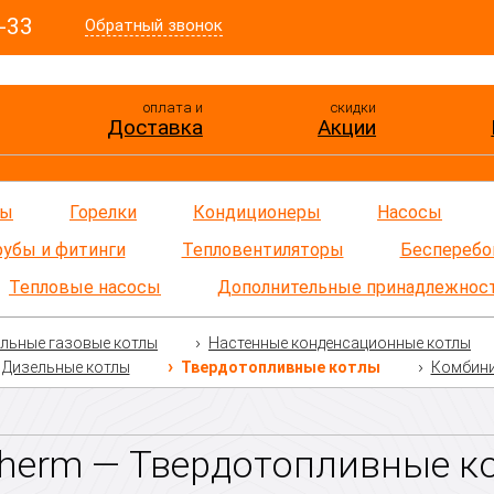
-33
Обратный звонок
оплата и
скидки
Доставка
Акции
ры
Горелки
Кондиционеры
Насосы
рубы и фитинги
Тепловентиляторы
Бесперебо
Тепловые насосы
Дополнительные принадлежнос
льные газовые котлы
Настенные конденсационные котлы
Дизельные котлы
Твердотопливные котлы
Комбини
therm — Твердотопливные к