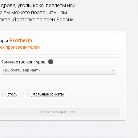
рова, уголь, кокс, пеллеты или
же вы можете позвонить нам
кве. Доставка по всей России.
Protherm
вары
сех производителей
Количество контуров
- Выбрать вариант -
Уголь
Угольные брикеты
Сбросить фильтры