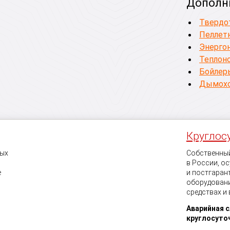
Дополн
Твердо
Пеллетн
Энерго
Теплон
Бойлеры
Дымохо
Круглос
ных
Собственный
в России, о
е
и постгаран
оборудовани
средствах и
Аварийная 
круглосуто