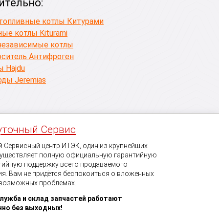
ительно:
топливные котлы Китурами
ые котлы Kiturami
независимые котлы
оситель Антифроген
 Hajdu
ды Jeremias
уточный Сервис
 Сервисный центр ИТЭК, один из крупнейших
существляет полную официальную гарантийную
тийную поддержку всего продаваемого
я. Вам не придётся беспокоиться о вложенных
 возможных проблемах.
служба и склад запчастей работают
чно без выходных!