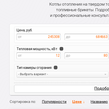
Котлы отопления на твердом то
топливные брикеты. Подроб
и профессиональные консульта
Цена, руб.
245308
684663
Тепловая мощность, кВт
12
80
Тип камеры сгорания
- Выбрать вариант -
Подобр
Сортировка по:
Популярности
Цене
Названию