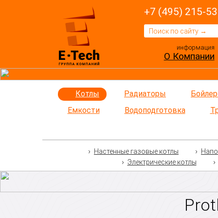
+7 (495) 215-53
информация
О Компании
Котлы
Радиаторы
Бойле
Емкости
Водоподготовка
Т
Настенные газовые котлы
Напо
Электрические котлы
Pro