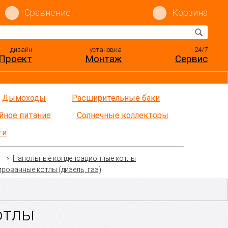
Сравнение
Корзина
дизайн
установка
24/7
Проект
Монтаж
Сервис
Дымоходы
Расширительные баки
йное питание
Солнечные коллекторы
ти
Напольные конденсационные котлы
рованные котлы (дизель, газ)
отлы