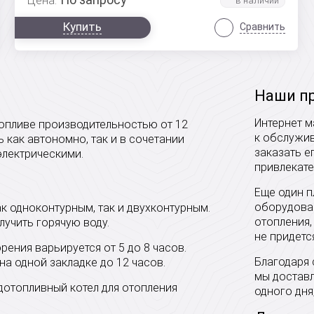
Цена:
Купить
Сравнить
Наши п
Интернет м
топливе производительностью от 12
к обслужив
 как автономно, так и в сочетании
заказать е
электрическими.
привлекате
Еще один 
оборудова
к одноконтурным, так и двухконтурным.
отопления,
лучить горячую воду.
не придетс
рения варьируется от 5 до 8 часов.
Благодаря 
а одной закладке до 12 часов.
мы доставл
дотопливный котел для отопления
одного дня