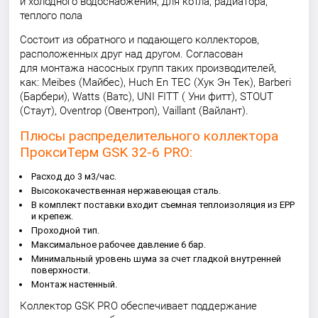
и холодного водоснабжения, для котла, радиатора,
теплого пола
Состоит из обратного и подающего коллекторов,
расположенных друг над другом. Согласован
для монтажа насосных групп таких производителей,
как: Meibes (Майбес), Huch En TEC (Хук Эн Тек), Barberi
(Барбери), Watts (Ватс), UNI FITT ( Уни фитт), STOUT
(Стаут), Oventrop (Овентроп), Vaillant (Вайлант).
Плюсы распределительного коллектора
ПроксиТерм GSK 32-6 PRO:
Расход до 3 м3/час.
Высококачественная нержавеющая сталь.
В комплект поставки входит съемная теплоизоляция из EPP
и крепеж.
Проходной тип.
Максимальное рабочее давление 6 бар.
Минимальный уровень шума за счет гладкой внутренней
поверхности.
Монтаж настенный.
Коллектор GSK PRO обеспечивает поддержание