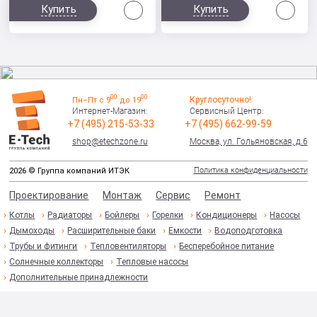
Сравнить
Сра
Купить
Купить
00
00
Круглосуточно!
Пн–Пт с 9
до 19
Интернет-Магазин:
Сервисный Центр:
+7 (495) 215-53-33
+7 (495) 662-99-59
shop@etechzone.ru
Москва, ул. Гольяновская, д.6
Политика конфиденциальности
2026 © Группа компаний ИТЭК
Проектирование
Монтаж
Сервис
Ремонт
Котлы
Радиаторы
Бойлеры
Горелки
Кондиционеры
Насосы
Дымоходы
Расширительные баки
Емкости
Водоподготовка
Трубы и фитинги
Тепловентиляторы
Бесперебойное питание
Солнечные коллекторы
Тепловые насосы
Дополнительные принадлежности