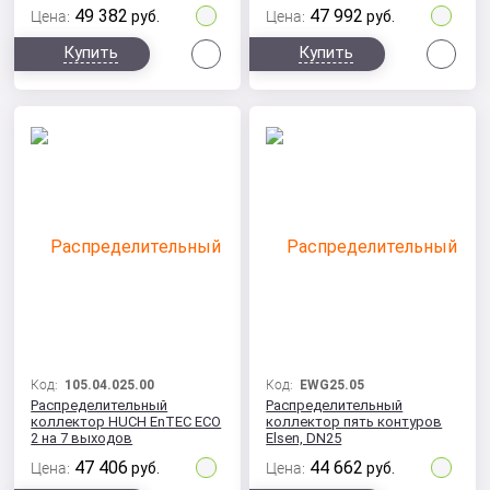
49 382
47 992
Цена:
руб.
Цена:
руб.
Сравнить
Сра
Купить
Купить
Код:
105.04.025.00
Код:
EWG25.05
Распределительный
Распределительный
коллектор HUCH EnTEC ECO
коллектор пять контуров
2 на 7 выходов
Elsen, DN25
47 406
44 662
Цена:
руб.
Цена:
руб.