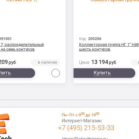
091001
Код:
205206
 7, распределительный
Коллекторная группа НГ 1" HAN
 на семь контуров
шесть контуров
209
13 194
руб.
Цена:
руб.
Сравнить
пить
Купить
00
00
Пн–Пт с 9
до 19
Интернет-Магазин:
+7 (495) 215-53-33