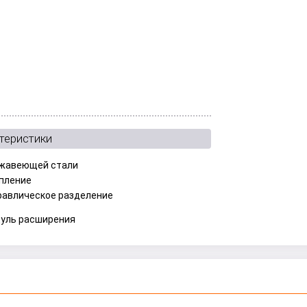
теристики
жавеющей стали
пление
равлическое разделение
уль расширения