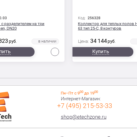
0.03
Код:
256328
 с разделителем на три
Коллектор для теплых полов 
sen, DN20
63 тип 25-С, 8 контуров
823
34 144
руб.
Цена:
руб.
Сравнить
пить
Купить
00
00
Пн–Пт с 9
до 19
Интернет-Магазин:
+7 (495) 215-53-33
shop@etechzone.ru