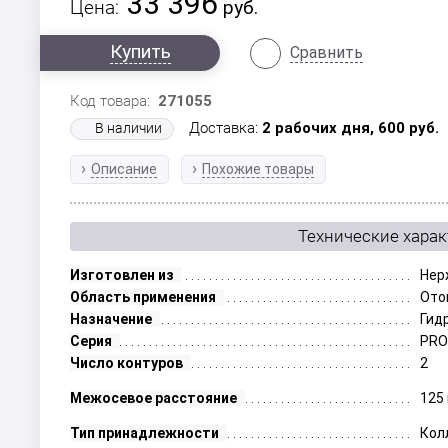
33 396
Цена:
руб.
Купить
Сравнить
Код товара:
271055
Доставка:
2 рабочих дня,
600
руб.
В наличии
Описание
Похожие товары
Технические хара
Изготовлен из
Нер
Область применения
Ото
Назначение
Гид
Серия
PR
Число контуров
2
Межосевое расстояние
125
Тип принадлежности
Кол