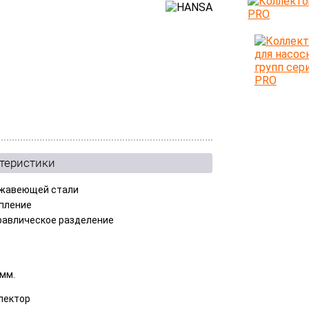
ктеристики
жавеющей стали
пление
равлическое разделение
O
 мм.
лектор