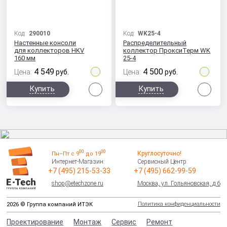
Код:
290010
Код:
WK25-4
Настенные консоли
Распределительный
для коллекторов HKV
коллектор ПроксиТерм WK
160 мм
25-4
4 549
4 500
Цена:
руб.
Цена:
руб.
Сравнить
Сра
Купить
Купить
00
00
Круглосуточно!
Пн–Пт с 9
до 19
Интернет-Магазин:
Сервисный Центр:
+7 (495) 215-53-33
+7 (495) 662-99-59
shop@etechzone.ru
Москва, ул. Гольяновская, д.6
Политика конфиденциальности
2026 © Группа компаний ИТЭК
Проектирование
Монтаж
Сервис
Ремонт