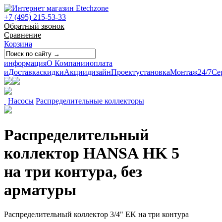
+7 (495) 215-53-33
Обратный звонок
Сравнение
Корзина
информация
О Компании
оплата
и
Доставка
скидки
Акции
дизайн
Проект
установка
Монтаж
24/7
Се
Насосы
Распределительные коллекторы
Распределительный
коллектор HANSA HK 5
на три контура, без
арматуры
Распределительный коллектор 3/4" EK на три контура