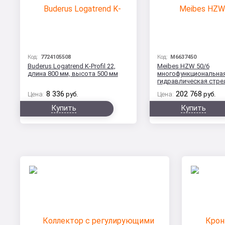
Код:
7724105508
Код:
M6637450
Buderus Logatrend K-Profil 22,
Meibes HZW 50/6
длина 800 мм, высота 500 мм
многофункциональна
гидравлическая стрел
кВт
8 336
202 768
Цена:
руб.
Цена:
руб.
Купить
Купить