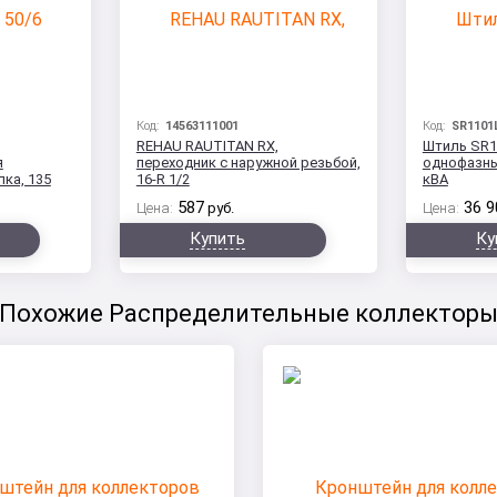
Код:
14563111001
Код:
SR1101
REHAU RAUTITAN RX,
Штиль SR1
я
переходник с наружной резьбой,
однофазны
ка, 135
16-R 1/2
кВА
587
36 9
Цена:
руб.
Цена:
Купить
Ку
Похожие Распределительные коллектор