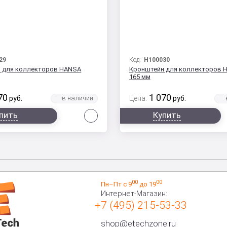
29
Код:
H100030
 для коллекторов HANSA
Кронштейн для коллекторов 
165 мм
70
1 070
руб.
Цена:
руб.
Сравнить
пить
Купить
00
00
Пн–Пт с 9
до 19
Интернет-Магазин:
+7 (495) 215-53-33
shop@etechzone.ru