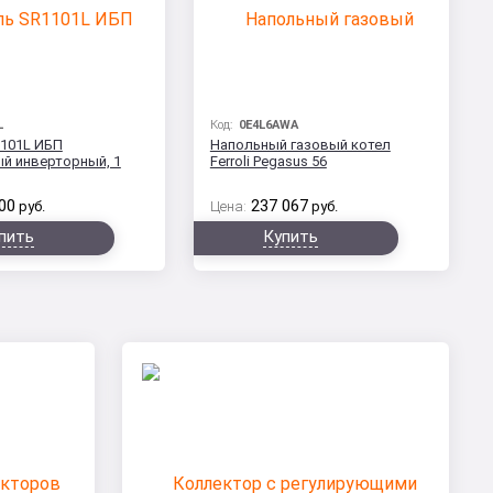
L
Код:
0E4L6AWA
101L ИБП
Напольный газовый котел
й инверторный, 1
Ferroli Pegasus 56
00
237 067
руб.
Цена:
руб.
пить
Купить
ы