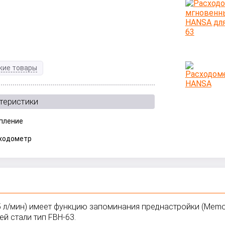
жие товары
теристики
пление
ходометр
л/мин) имеет функцию запоминания преднастройки (Memory 
й стали тип FBH-63.