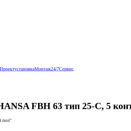
Проект
установка
Монтаж
24/7
Сервис
HANSA FBH 63 тип 25-С, 5 конт
й пол"