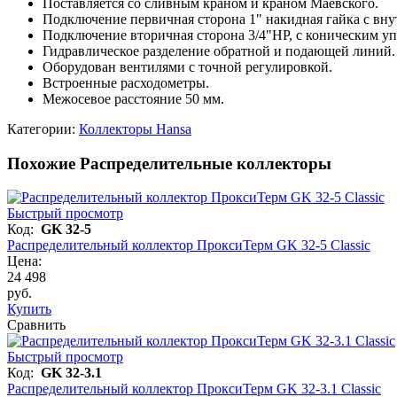
Поставляется со сливным краном и краном Маевского.
Подключение первичная сторона 1" накидная гайка с вну
Подключение вторичная сторона 3/4"НР, с коническим уп
Гидравлическое разделение обратной и подающей линий.
Оборудован вентилями с точной регулировкой.
Встроенные расходометры.
Межосевое расстояние 50 мм.
Категории:
Коллекторы Hansa
Похожие Распределительные коллекторы
Быстрый просмотр
Код:
GK 32-5
Распределительный коллектор ПроксиТерм GK 32-5 Classic
Цена:
24 498
руб.
Купить
Сравнить
Быстрый просмотр
Код:
GK 32-3.1
Распределительный коллектор ПроксиТерм GK 32-3.1 Classic