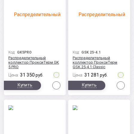
Код:
GK5PRO
Код:
GSK 25-4.1
Распределительный
Распределительный
коллектор ПроксиТерм GK
коллектор ПроксиТерм
5 PRO
GSK 25-4.1 Classic
31 350
31 281
Цена:
руб.
Цена:
руб.
Сравнить
Сра
Купить
Купить