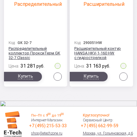
Код:
GK 32-7
Код:
290051HW
Распределительный
Расширительный контур
коллектор ПроксиТерм GK
HANSA HKV-1-160 HW
32-7 Classic
с гидрострелкой
31 281
31 163
Цена:
руб.
Цена:
руб.
Сравнить
Сра
Купить
Купить
00
00
Круглосуточно!
Пн–Пт с 9
до 19
Интернет-Магазин:
Сервисный Центр:
+7 (495) 215-53-33
+7 (495) 662-99-59
shop@etechzone.ru
Москва, ул. Гольяновская, д.6