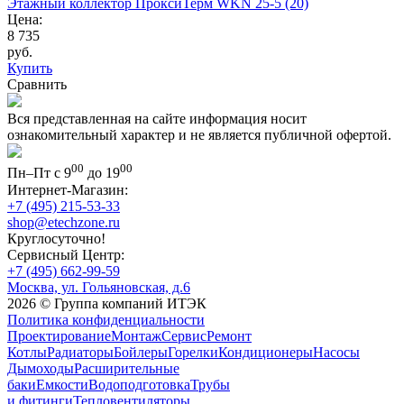
Этажный коллектор ПроксиТерм WKN 25-5 (20)
Цена:
8 735
руб.
Купить
Сравнить
Вся представленная на сайте информация носит
ознакомительный характер и не является публичной офертой.
00
00
Пн–Пт с 9
до 19
Интернет-Магазин:
+7 (495) 215-53-33
shop@etechzone.ru
Круглосуточно!
Сервисный Центр:
+7 (495) 662-99-59
Москва, ул. Гольяновская, д.6
2026 © Группа компаний ИТЭК
Политика конфиденциальности
Проектирование
Монтаж
Сервис
Ремонт
Котлы
Радиаторы
Бойлеры
Горелки
Кондиционеры
Насосы
Дымоходы
Расширительные
баки
Емкости
Водоподготовка
Трубы
и фитинги
Тепловентиляторы