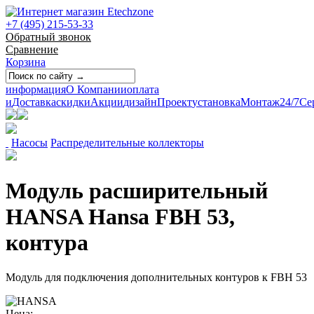
+7 (495) 215-53-33
Обратный звонок
Сравнение
Корзина
информация
О Компании
оплата
и
Доставка
скидки
Акции
дизайн
Проект
установка
Монтаж
24/7
Се
Насосы
Распределительные коллекторы
Модуль расширительный
HANSA Hansa FBH 53,
контура
Модуль для подключения дополнительных контуров к FBH 53
Цена: