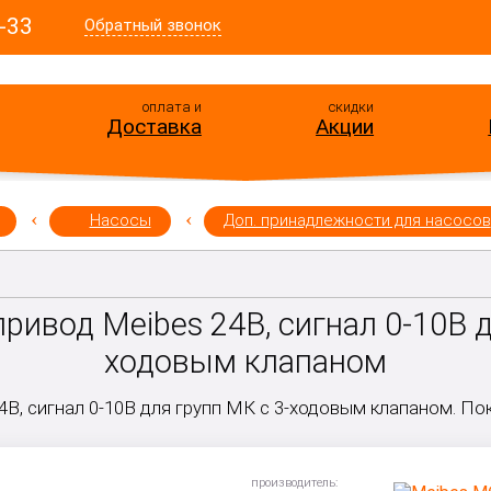
-33
Обратный звонок
оплата и
скидки
Доставка
Акции
Насосы
Доп. принадлежности для насосов
ривод Meibes 24В, сигнал 0-10В д
ходовым клапаном
4В, сигнал 0-10В для групп МК с 3-ходовым клапаном. Пок