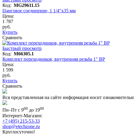
Код:
MG29611.15
Цанговое соединение, 1 1/4"х35 мм
Цена:
1 787
руб.
Купить
Сравнить
Быстрый просмотр
Код:
M66305.1
Комплект переходников, внутренняя резьба 1" ВР
Цена:
1 599
руб.
Купить
Сравнить
Вся представленная на сайте информация носит ознакомительн
00
00
Пн–Пт с 9
до 19
Интернет-Магазин:
+7 (495) 215-53-33
shop@etechzone.ru
Круглосуточно!