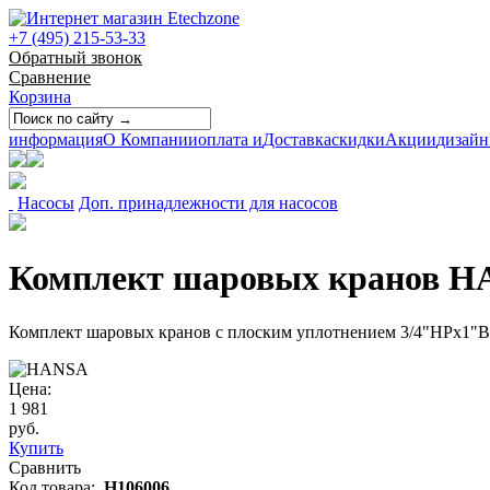
+7 (495) 215-53-33
Обратный звонок
Сравнение
Корзина
информация
О Компании
оплата и
Доставка
скидки
Акции
дизайн
Насосы
Доп. принадлежности для насосов
Комплект шаровых кранов HA
Комплект шаровых кранов с плоским уплотнением 3/4"НРх1"
Цена:
1 981
руб.
Купить
Сравнить
Код товара:
H106006