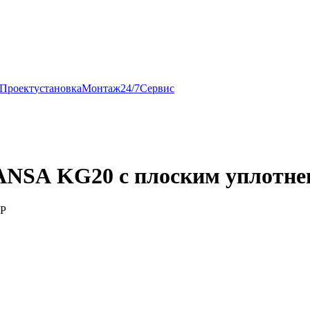
Проект
установка
Монтаж
24/7
Сервис
NSA KG20 с плоским уплотнен
ВР