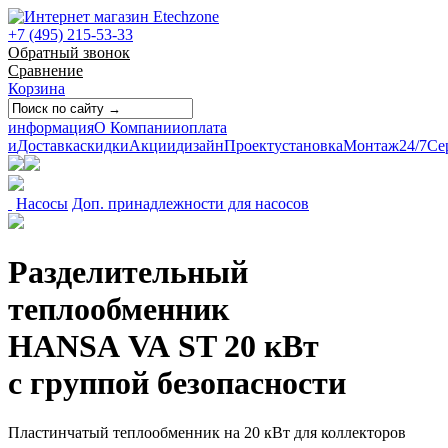
+7 (495) 215-53-33
Обратный звонок
Сравнение
Корзина
информация
О Компании
оплата
и
Доставка
скидки
Акции
дизайн
Проект
установка
Монтаж
24/7
Се
Насосы
Доп. принадлежности для насосов
Разделительный
теплообменник
HANSA VA ST 20 кВт
с группой безопасности
Пластинчатый теплообменник на 20 кВт для коллекторов