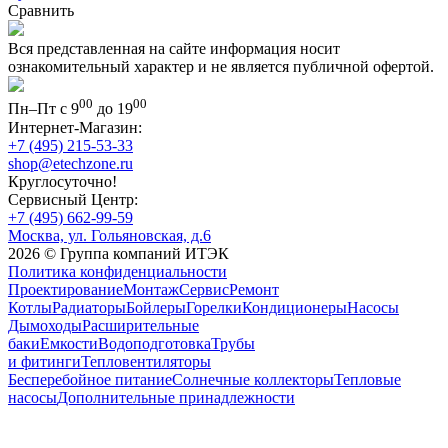
Сравнить
Вся представленная на сайте информация носит
ознакомительный характер и не является публичной офертой.
00
00
Пн–Пт с 9
до 19
Интернет-Магазин:
+7 (495) 215-53-33
shop@etechzone.ru
Круглосуточно!
Сервисный Центр:
+7 (495) 662-99-59
Москва, ул. Гольяновская, д.6
2026 © Группа компаний ИТЭК
Политика конфиденциальности
Проектирование
Монтаж
Сервис
Ремонт
Котлы
Радиаторы
Бойлеры
Горелки
Кондиционеры
Насосы
Дымоходы
Расширительные
баки
Емкости
Водоподготовка
Трубы
и фитинги
Тепловентиляторы
Бесперебойное питание
Солнечные коллекторы
Тепловые
насосы
Дополнительные принадлежности