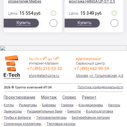
уловителей Meibes
монтажа HANSA UP-ST 2.5
15 554
15 349
Цена:
руб.
Цена:
руб.
Сравнить
Сра
Купить
Купить
00
00
Круглосуточно!
Пн–Пт с 9
до 19
Интернет-Магазин:
Сервисный Центр:
+7 (495) 215-53-33
+7 (495) 662-99-59
shop@etechzone.ru
Москва, ул. Гольяновская, д.6
Политика конфиденциальности
2026 © Группа компаний ИТЭК
Проектирование
Монтаж
Сервис
Ремонт
Котлы
Радиаторы
Бойлеры
Горелки
Кондиционеры
Насосы
Дымоходы
Расширительные баки
Емкости
Водоподготовка
Трубы и фитинги
Тепловентиляторы
Бесперебойное питание
Солнечные коллекторы
Тепловые насосы