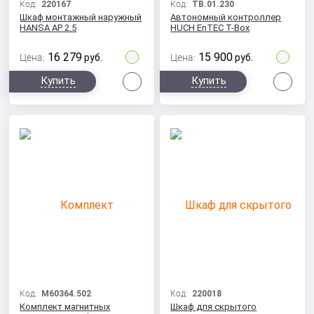
Код:
220167
Код:
ТВ.01.230
Шкаф монтажный наружный
Автономный контроллер
HANSA АР 2.5
HUCH EnTEC Т-Вox
16 279
15 900
Цена:
руб.
Цена:
руб.
Сравнить
Сра
Купить
Купить
Код:
M60364.502
Код:
220018
Комплект магнитных
Шкаф для скрытого