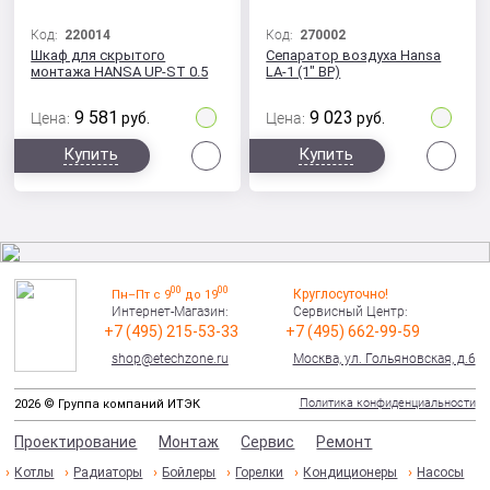
Код:
220014
Код:
270002
Шкаф для скрытого
Сепаратор воздуха Hansa
монтажа HANSA UP-ST 0.5
LA-1 (1" ВР)
9 581
9 023
Цена:
руб.
Цена:
руб.
Сравнить
Сра
Купить
Купить
00
00
Круглосуточно!
Пн–Пт с 9
до 19
Интернет-Магазин:
Сервисный Центр:
+7 (495) 215-53-33
+7 (495) 662-99-59
shop@etechzone.ru
Москва, ул. Гольяновская, д.6
Политика конфиденциальности
2026 © Группа компаний ИТЭК
Проектирование
Монтаж
Сервис
Ремонт
Котлы
Радиаторы
Бойлеры
Горелки
Кондиционеры
Насосы