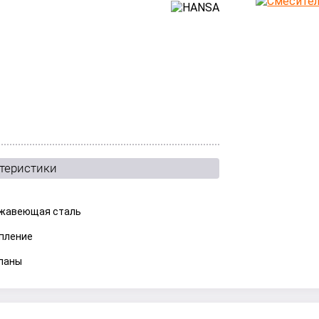
ктеристики
жавеющая сталь
пление
паны