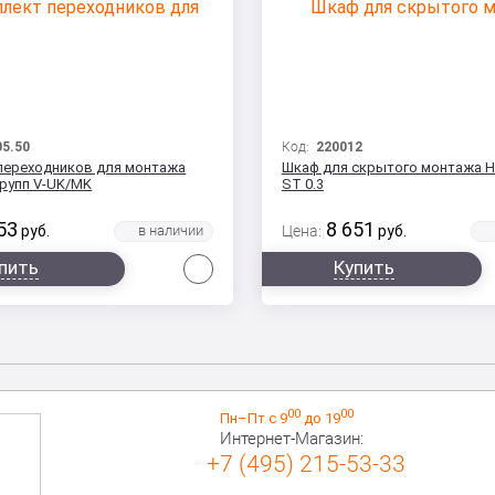
5.50
Код:
220012
переходников для монтажа
Шкаф для скрытого монтажа H
групп V-UK/MK
ST 0.3
53
8 651
руб.
Цена:
руб.
Сравнить
пить
Купить
00
00
Пн–Пт с 9
до 19
Интернет-Магазин:
+7 (495) 215-53-33