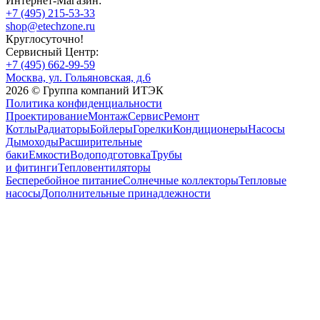
Интернет-Магазин:
+7 (495) 215-53-33
shop@etechzone.ru
Круглосуточно!
Сервисный Центр:
+7 (495) 662-99-59
Москва, ул. Гольяновская, д.6
2026 © Группа компаний ИТЭК
Политика конфиденциальности
Проектирование
Монтаж
Сервис
Ремонт
Котлы
Радиаторы
Бойлеры
Горелки
Кондиционеры
Насосы
Дымоходы
Расширительные
баки
Емкости
Водоподготовка
Трубы
и фитинги
Тепловентиляторы
Бесперебойное питание
Солнечные коллекторы
Тепловые
насосы
Дополнительные принадлежности