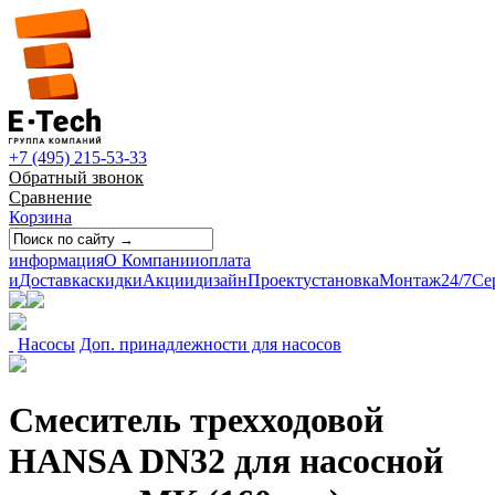
+7 (495) 215-53-33
Обратный звонок
Сравнение
Корзина
информация
О Компании
оплата
и
Доставка
скидки
Акции
дизайн
Проект
установка
Монтаж
24/7
Се
Насосы
Доп. принадлежности для насосов
Смеситель трехходовой
HANSA DN32 для насосной