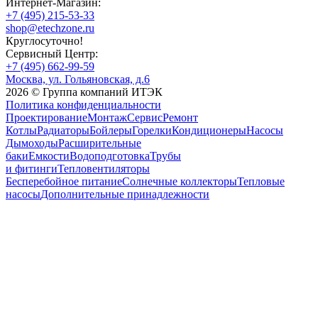
Интернет-Магазин:
+7 (495) 215-53-33
shop@etechzone.ru
Круглосуточно!
Сервисный Центр:
+7 (495) 662-99-59
Москва, ул. Гольяновская, д.6
2026 © Группа компаний ИТЭК
Политика конфиденциальности
Проектирование
Монтаж
Сервис
Ремонт
Котлы
Радиаторы
Бойлеры
Горелки
Кондиционеры
Насосы
Дымоходы
Расширительные
баки
Емкости
Водоподготовка
Трубы
и фитинги
Тепловентиляторы
Бесперебойное питание
Солнечные коллекторы
Тепловые
насосы
Дополнительные принадлежности