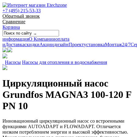
+7 (495) 215-53-33
Обратный звонок
Сравнение
Корзина
информация
О Компании
оплата
и
Доставка
скидки
Акции
дизайн
Проект
установка
Монтаж
24/7
Се
Насосы
Насосы для отопления и водоснабжения
Циркуляционный насос
Grundfos MAGNA3 100-120 F
PN 10
Инновационный циркуляционный насос со встроенными
функциями AUTOADAPT и FLOWADAPT. Отличается
низким потреблением энергии и высокой эффективностью.