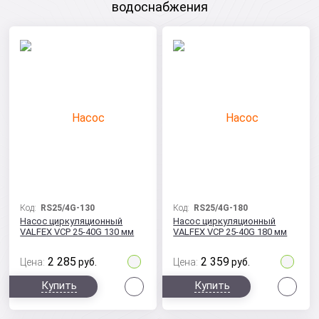
водоснабжения
Код:
RS25/4G-130
Код:
RS25/4G-180
Насос циркуляционный
Насос циркуляционный
VALFEX VCP 25-40G 130 мм
VALFEX VCP 25-40G 180 мм
2 285
2 359
Цена:
руб.
Цена:
руб.
Сравнить
Сра
Купить
Купить