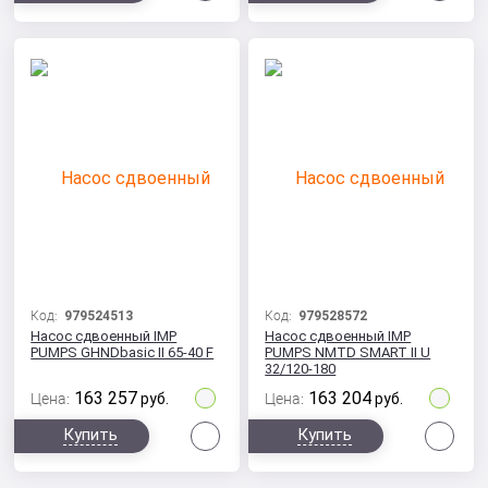
Код:
979524513
Код:
979528572
Насос сдвоенный IMP
Насос сдвоенный IMP
PUMPS GHNDbasic II 65-40 F
PUMPS NMTD SMART II U
32/120-180
163 257
163 204
Цена:
руб.
Цена:
руб.
Сравнить
Сра
Купить
Купить