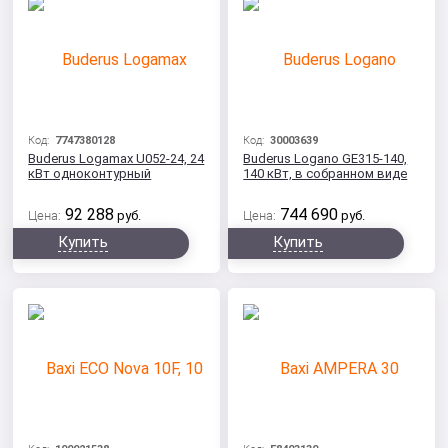
Код:
7747380128
Код:
30003639
Buderus Logamax U052-24, 24
Buderus Logano GE315-140,
кВт одноконтурный
140 кВт, в собранном виде
92 288
744 690
Цена:
руб.
Цена:
руб.
Купить
Купить