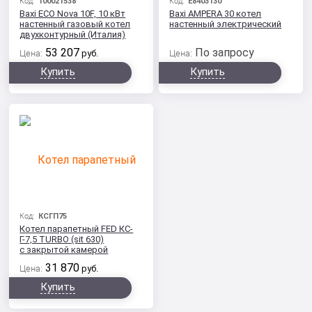
Код:
100021538
Код:
E8403130
Baxi ECO Nova 10F, 10 кВт
Baxi AMPERA 30 котел
настенный газовый котел
настенный электрический
двухконтурный (Италия)
53 207
По запросу
Цена:
руб.
Цена:
Купить
Купить
Код:
КСГП75
Котел парапетный FED КС-
Г-7,5 TURBO (sit 630)
с закрытой камерой
сгорания
31 870
Цена:
руб.
Купить