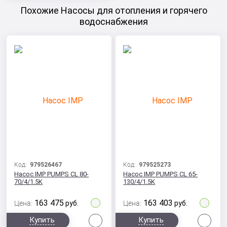
Похожие Насосы для отопления и горячего
водоснабжения
Код:
979526467
Код:
979525273
Насос IMP PUMPS CL 80-
Насос IMP PUMPS CL 65-
70/4/1.5K
130/4/1.5K
163 475
163 403
Цена:
руб.
Цена:
руб.
Сравнить
Сра
Купить
Купить