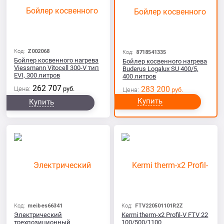
Код:
Z002068
Код:
8718541335
Бойлер косвенного нагрева
Бойлер косвенного нагрева
Viessmann Vitocell 300-V тип
Buderus Logalux SU 400/5,
EVI, 300 литров
400 литров
262 707
283 200
Цена:
руб.
Цена:
руб.
Купить
Купить
Код:
meibes66341
Код:
FTV220501101R2Z
Электрический
Kermi therm-x2 Profil-V FTV 22
трехпозиционный
100/500/1100