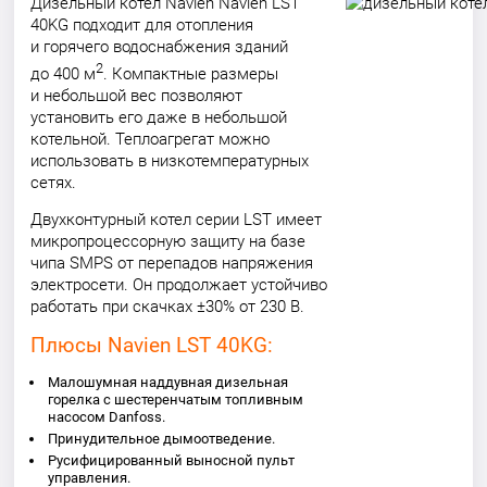
Дизельный котел Navien Navien LST
40KG подходит для отопления
и горячего водоснабжения зданий
2
до 400 м
. Компактные размеры
и небольшой вес позволяют
установить его даже в небольшой
котельной. Теплоагрегат можно
использовать в низкотемпературных
сетях.
Двухконтурный котел серии
LST
имеет
микропроцессорную защиту на базе
чипа
SMPS от перепадов напряжения
электросети. Он продолжает устойчиво
работать при скачках ±30% от 230 В.
Плюсы
Navien LST 40KG
:
Малошумная наддувная дизельная
горелка с шестеренчатым топливным
насосом Danfoss.
Принудительное дымоотведение.
Русифицированный выносной пульт
управления.