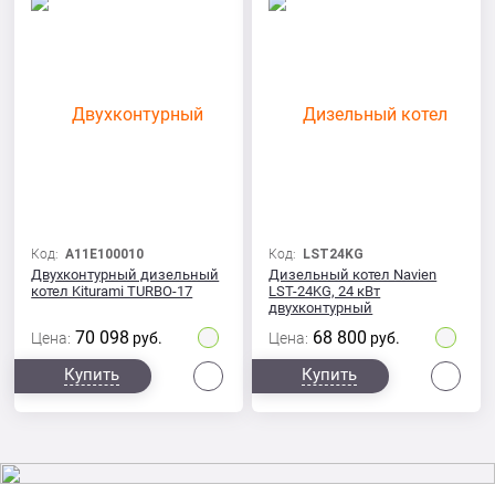
Код:
A11E100010
Код:
LST24KG
Двухконтурный дизельный
Дизельный котел Navien
котел Kiturami TURBO-17
LST-24KG, 24 кВт
двухконтурный
70 098
68 800
Цена:
руб.
Цена:
руб.
Сравнить
Сра
Купить
Купить