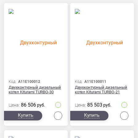
Код:
A11E100012
Код:
A11E100011
Двухконтурный дизельный
Двухконтурный дизельный
котел Kiturami TURBO-30
котел Kiturami TURBO-21
86 506
85 503
Цена:
руб.
Цена:
руб.
Сравнить
Сра
Купить
Купить