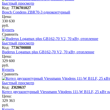
Быстрый просмотр
Код:
7736701027
Bosch Condens ZBR70-3 одноконтурный
Цена:
330 630
руб.
Купить
Сравнить
Быстрый просмотр
Код:
7736700888
Buderus Logamax plus GB162-70 V2, 70 кВт, отопление
Цена:
329 600
руб.
Купить
Сравнить
Быстрый просмотр
Код:
Z020637
Котел двухконтурный Viessmann Vitodens 111-W B1LF, 25 кВт
Цена:
329 363
руб.
Купить