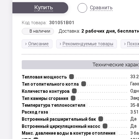
Купить
Сравнить
Код товара:
301051B01
Доставка:
2 рабочих дня,
бесплатн
В наличии
Описание
Рекомендуемые товары
Похо
Технические хара
33.2
Тепловая мощность
Газ
Тип отопительного котла
Одн
Количество контуров
Зак
Тип камеры сгорания
Температура теплоносителя
35-
Расход газа
3.51
Да
Встроенный расширительный бак
Да
Встроенный циркуляционный насос
Макс. давление воды в контуре отопления
3 б