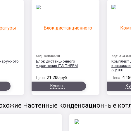
Код:
401080010
Код:
A03.008
наружного
Блок дистанционного
Комплект
управления ITALTHERM
коаксиаль
60/100
21 200
4 18
Цена:
руб.
Цена:
Купить
Ку
охожие Настенные конденсационные кот