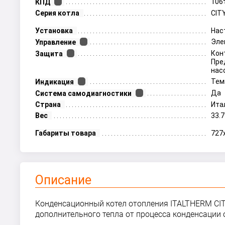
106
КПД
Серия котла
CIT
Установка
Нас
Эле
Управление
Кон
Защита
Пре
нас
Тем
Индикация
Да
Система самодиагностики
Страна
Ита
Вес
33.7
Габариты товара
727
Описание
Конденсационный котел отопления ITALTHERM CIT
дополнительного тепла от процесса конденсации 