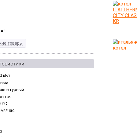
о!
жие товары
ктеристики
0 кВт
овый
оконтурный
рытая
80°С
 м³/час
ар