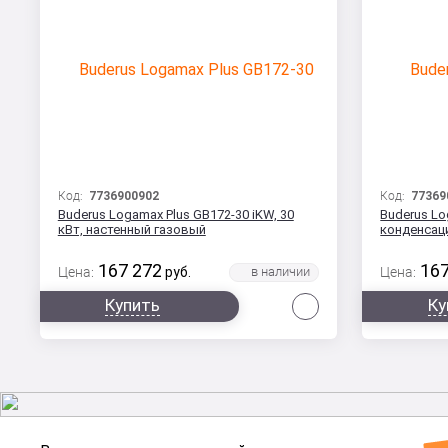
Код:
7736900902
Код:
77369
Buderus Logamax Plus GB172-30 iKW, 30
Buderus Lo
кВт, настенный газовый
конденсац
167 272
167
Цена:
руб.
Цена:
Сравнить
Купить
Ку