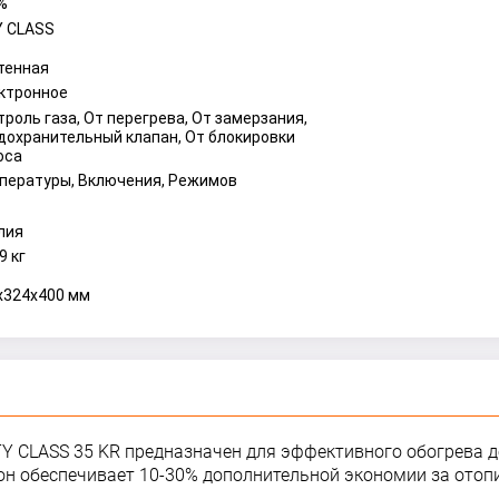
%
Y CLASS
тенная
ктронное
троль газа, От перегрева, От замерзания,
дохранительный клапан, От блокировки
оса
пературы, Включения, Режимов
лия
9 кг
x324x400 мм
Y CLASS 35 KR предназначен для эффективного обогрева д
он обеспечивает 10-30% дополнительной экономии за отоп