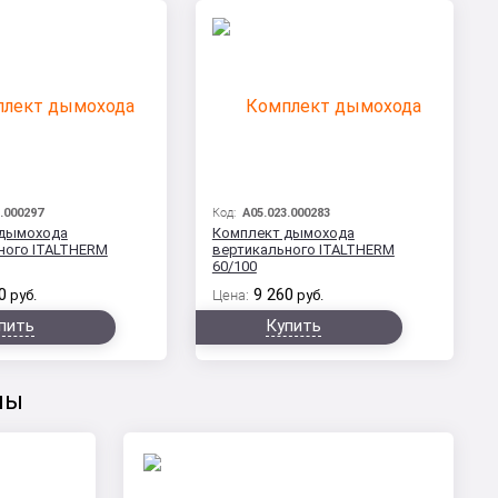
.000297
Код:
A05.023.000283
 дымохода
Комплект дымохода
ного ITALTHERM
вертикального ITALTHERM
60/100
0
9 260
руб.
Цена:
руб.
пить
Купить
лы