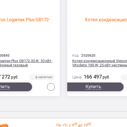
00840
Код:
Z020620
gamax Plus GB172-30 iK, 30 кВт,
Котел конденсационный Viess
ионный газовый
Vitodens 100-W, 25 кВт настенн
 272
166 497
руб.
Цена:
руб.
Сравнить
пить
Купить
00
00
Пн–Пт с 9
до 19