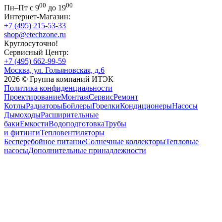
00
00
Пн–Пт с 9
до 19
Интернет-Магазин:
+7 (495) 215-53-33
shop@etechzone.ru
Круглосуточно!
Сервисный Центр:
+7 (495) 662-99-59
Москва, ул. Гольяновская, д.6
2026 © Группа компаний ИТЭК
Политика конфиденциальности
Проектирование
Монтаж
Сервис
Ремонт
Котлы
Радиаторы
Бойлеры
Горелки
Кондиционеры
Насосы
Дымоходы
Расширительные
баки
Емкости
Водоподготовка
Трубы
и фитинги
Тепловентиляторы
Бесперебойное питание
Солнечные коллекторы
Тепловые
насосы
Дополнительные принадлежности