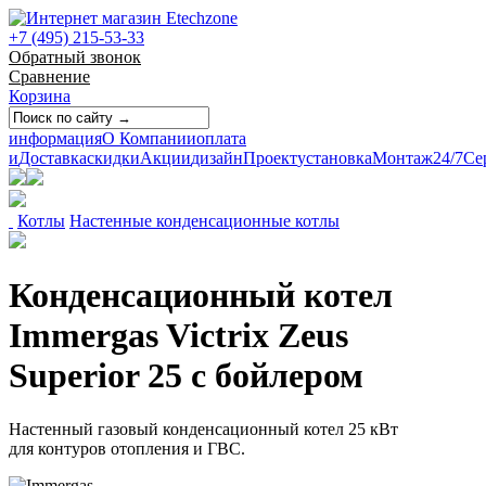
+7 (495) 215-53-33
Обратный звонок
Сравнение
Корзина
информация
О Компании
оплата
и
Доставка
скидки
Акции
дизайн
Проект
установка
Монтаж
24/7
Се
Котлы
Настенные конденсационные котлы
Конденсационный котел
Immergas Victrix Zeus
Superior 25 с бойлером
Настенный газовый конденсационный котел 25 кВт
для контуров отопления и ГВС.