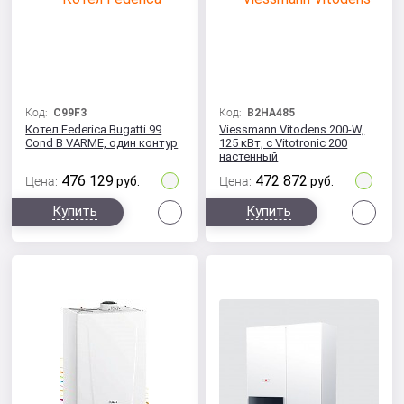
Код:
C99F3
Код:
B2HA485
Котел Federica Bugatti 99
Viessmann Vitodens 200-W,
Cond B VARME, один контур
125 кВт, с Vitotronic 200
настенный
конденсационный
476 129
472 872
Цена:
руб.
Цена:
руб.
Сравнить
Сра
Купить
Купить