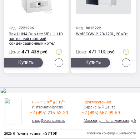
Код:
7221296
Код:
8615222
Baxi LUNA Duo-tec MP+ 1.110
Wolf CGW-2-20/120L, 20 кВт
настенный газовый
конденсационный котел
471 438
471 100
Цена:
руб.
Цена:
руб.
Сравнить
Сра
Купить
Купить
00
00
Круглосуточно!
Пн–Пт с 9
до 19
Интернет-Магазин:
Сервисный Центр:
+7 (495) 215-53-33
+7 (495) 662-99-59
shop@etechzone.ru
Москва, ул. Гольяновская, д.6
Политика конфиденциальности
2026 © Группа компаний ИТЭК