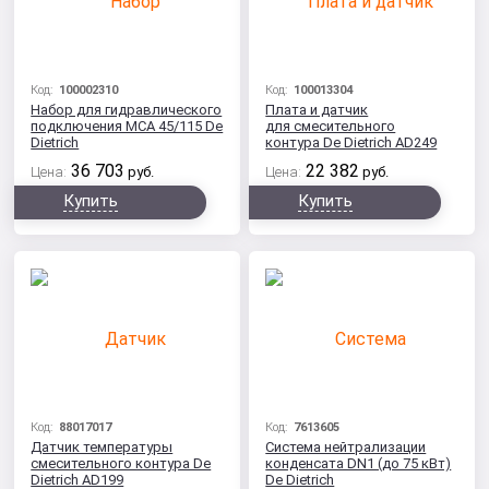
Код:
100002310
Код:
100013304
Набор для гидравлического
Плата и датчик
подключения МСA 45/115 De
для смесительного
Dietrich
контура De Dietrich AD249
36 703
22 382
Цена:
руб.
Цена:
руб.
Купить
Купить
Код:
88017017
Код:
7613605
Датчик температуры
Система нейтрализации
смесительного контура De
конденсата DN1 (до 75 кВт)
Dietrich AD199
De Dietrich