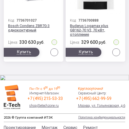
Код:
7736701027
Код:
7736700888
Bosch Condens ZBR70-3
Buderus Logamax plus
одноконтурный
GB162-70 V2, 70 кВт,
отопление
330 630
329 600
Цена:
руб.
Цена:
руб.
Сравнить
Сра
Купить
Купить
00
00
Круглосуточно!
Пн–Пт с 9
до 19
Интернет-Магазин:
Сервисный Центр:
+7 (495) 215-53-33
+7 (495) 662-99-59
shop@etechzone.ru
Москва, ул. Гольяновская, д.6
Политика конфиденциальности
2026 © Группа компаний ИТЭК
Проектирование
Монтаж
Сервис
Ремонт