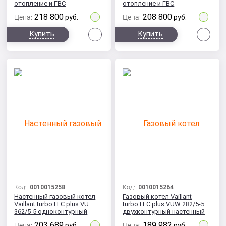
отопление и ГВС
отопление и ГВС
218 800
208 800
Цена:
руб.
Цена:
руб.
Сравнить
Сра
Купить
Купить
Код:
0010015258
Код:
0010015264
Настенный газовый котел
Газовый котел Vaillant
Vaillant turboTEC plus VU
turboTEC plus VUW 282/5-5
362/5-5 одноконтурный
двухконтурный настенный
28 кВт
203 689
189 982
Цена:
руб.
Цена:
руб.