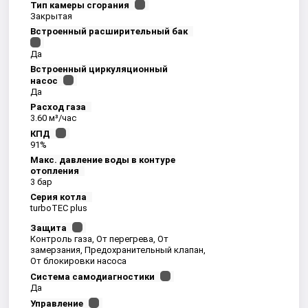
Тип камеры сгорания
Закрытая
Встроенный расширительный бак
Да
Встроенный циркуляционный
насос
Да
Расход газа
3.60 м³/час
КПД
91%
Макс. давление воды в контуре
отопления
3 бар
Серия котла
turboTEC plus
Защита
Контроль газа, От перегрева, От
замерзания, Предохранительный клапан,
От блокировки насоса
Система самодиагностики
Да
Управление