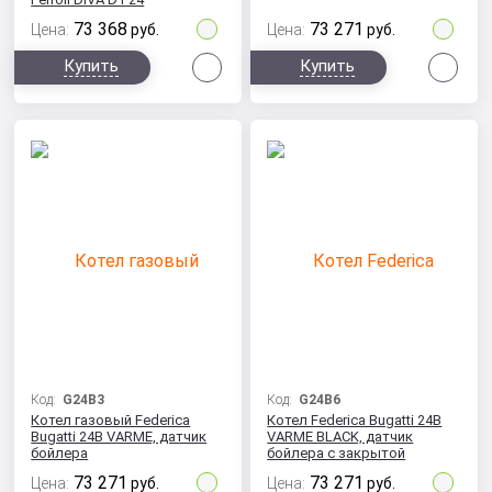
73 368
73 271
Цена:
руб.
Цена:
руб.
Сравнить
Сра
Купить
Купить
Код:
G24B3
Код:
G24B6
Котел газовый Federica
Котел Federica Bugatti 24B
Bugatti 24B VARME, датчик
VARME BLACK, датчик
бойлера
бойлера с закрытой
камерой сгорания
73 271
73 271
Цена:
руб.
Цена:
руб.